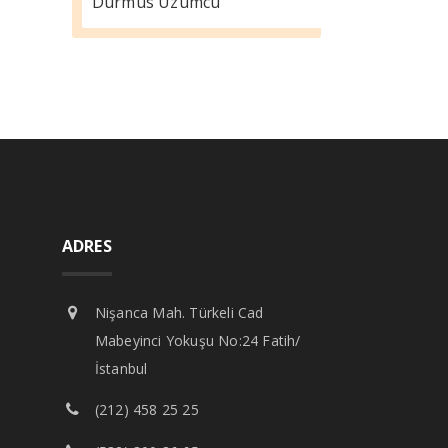
Durmus Üzümcü
ADRES
Nişanca Mah. Türkeli Cad
Mabeyinci Yokuşu No:24 Fatih/
İstanbul
(212) 458 25 25