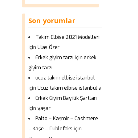
Son yorumlar
Takım Elbise 2021 Modelleri
için
Ulas Özer
için
Erkek giyim tarzı
erkek
giyim tarzı
ucuz takım elbise istanbul
için
Ucuz takım elbise istanbul a
Erkek Giyim Bayiilik Şartları
için
yaşar
Palto – Kaşmir – Cashmere
için
– Kaşe – Dublefaks