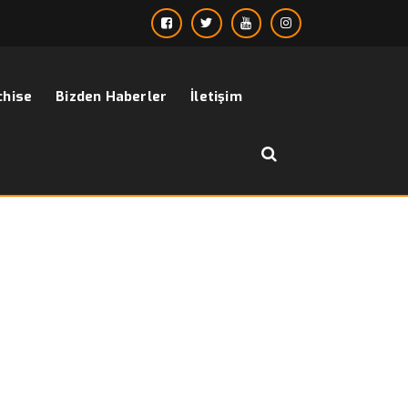
chise
Bizden Haberler
İletişim
››
dar kesim takım elbiseler
Anasayfa