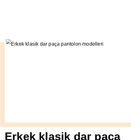
››
dar kesim takım elbise erkek
Anasayfa
Erkek klasik dar paça