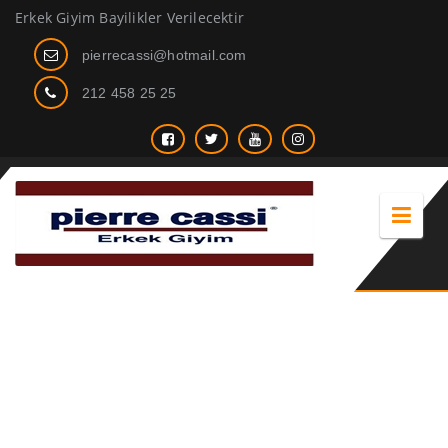
Erkek Giyim Bayilikler Verilecektir
pierrecassi@hotmail.com
212 458 25 25
dar kesim takım elbise erkek