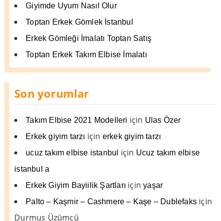
Giyimde Uyum Nasıl Olur
Toptan Erkek Gömlek İstanbul
Erkek Gömleği İmalatı Toptan Satış
Toptan Erkek Takım Elbise İmalatı
Son yorumlar
için
Takım Elbise 2021 Modelleri
Ulas Özer
için
Erkek giyim tarzı
erkek giyim tarzı
için
ucuz takım elbise istanbul
Ucuz takım elbise
istanbul a
için
Erkek Giyim Bayiilik Şartları
yaşar
için
Palto – Kaşmir – Cashmere – Kaşe – Dublefaks
Durmus Üzümcü