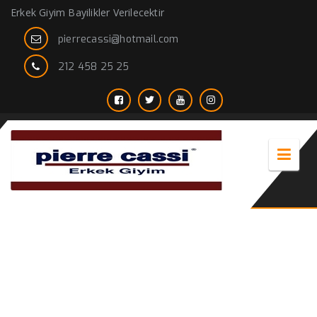
Erkek Giyim Bayilikler Verilecektir
pierrecassi@hotmail.com
212 458 25 25
dar kesim keten pantolon