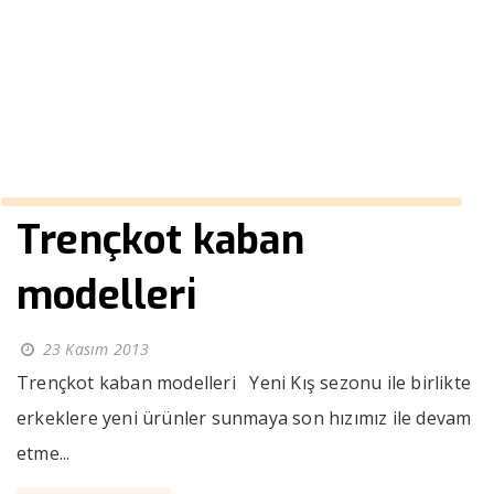
erkek
››
dar kesim keten pantolon erkek
Anasayfa
Trençkot kaban
modelleri
23 Kasım 2013
Trençkot kaban modelleri Yeni Kış sezonu ile birlikte
erkeklere yeni ürünler sunmaya son hızımız ile devam
etme...