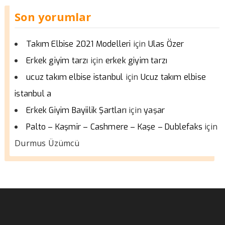
Son yorumlar
için
Takım Elbise 2021 Modelleri
Ulas Özer
için
Erkek giyim tarzı
erkek giyim tarzı
için
ucuz takım elbise istanbul
Ucuz takım elbise
istanbul a
için
Erkek Giyim Bayiilik Şartları
yaşar
için
Palto – Kaşmir – Cashmere – Kaşe – Dublefaks
Durmus Üzümcü