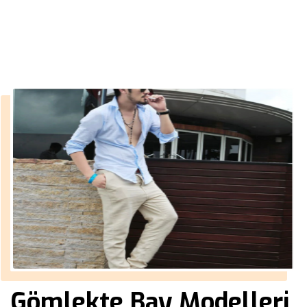
››
dar kesim erkek gömlek
Anasayfa
Gömlekte Bay Modelleri