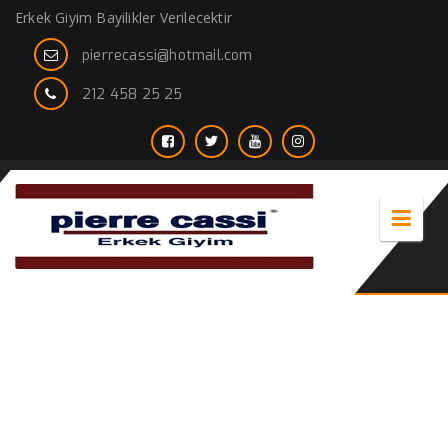
Erkek Giyim Bayilikler Verilecektir
pierrecassi@hotmail.com
212 458 25 25
dar kesim erkek gömlek