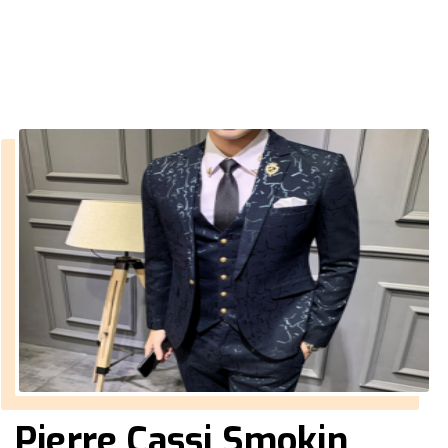
››
Damatlık Smokinler
Anasayfa
Pierre Cassi Smokin