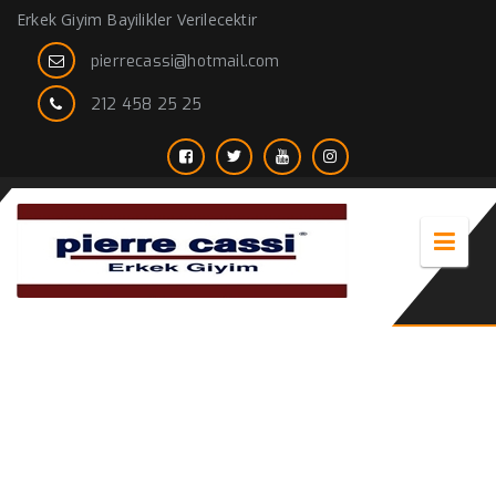
Erkek Giyim Bayilikler Verilecektir
pierrecassi@hotmail.com
212 458 25 25
Damatlık Smokinler