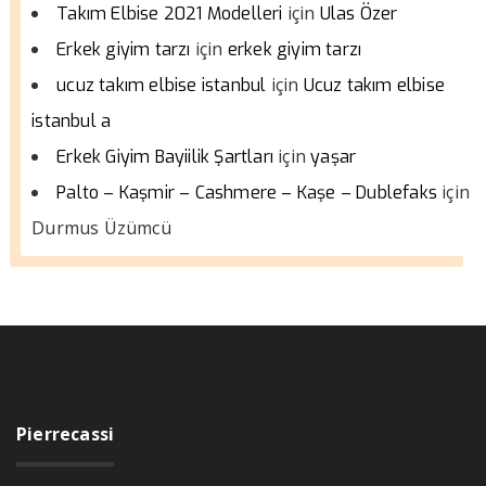
için
Takım Elbise 2021 Modelleri
Ulas Özer
için
Erkek giyim tarzı
erkek giyim tarzı
için
ucuz takım elbise istanbul
Ucuz takım elbise
istanbul a
için
Erkek Giyim Bayiilik Şartları
yaşar
için
Palto – Kaşmir – Cashmere – Kaşe – Dublefaks
Durmus Üzümcü
Pierrecassi