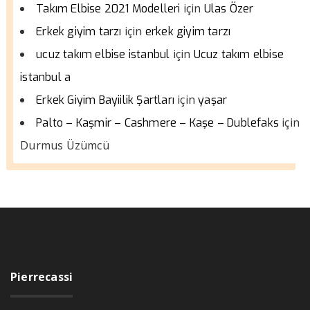
için
Takım Elbise 2021 Modelleri
Ulas Özer
için
Erkek giyim tarzı
erkek giyim tarzı
için
ucuz takım elbise istanbul
Ucuz takım elbise
istanbul a
için
Erkek Giyim Bayiilik Şartları
yaşar
için
Palto – Kaşmir – Cashmere – Kaşe – Dublefaks
Durmus Üzümcü
Pierrecassi