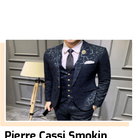
››
damatlık smokin fiyatları
Anasayfa
Pierre Cassi Smokin