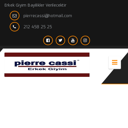
Erkek Giyim Bayilikler Verilecektir
pierrecassi@hotmail.com
212 458 25 25
damatlık smokin fiyatları