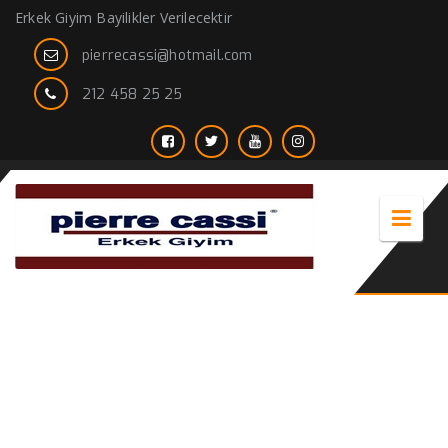
Erkek Giyim Bayilikler Verilecektir
pierrecassi@hotmail.com
212 458 25 25
Çocuk Ceketi