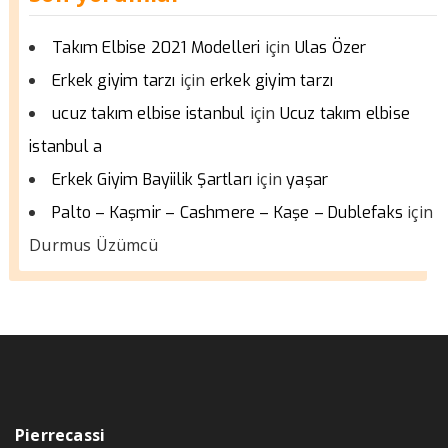
için
Takım Elbise 2021 Modelleri
Ulas Özer
için
Erkek giyim tarzı
erkek giyim tarzı
için
ucuz takım elbise istanbul
Ucuz takım elbise
istanbul a
için
Erkek Giyim Bayiilik Şartları
yaşar
için
Palto – Kaşmir – Cashmere – Kaşe – Dublefaks
Durmus Üzümcü
Pierrecassi