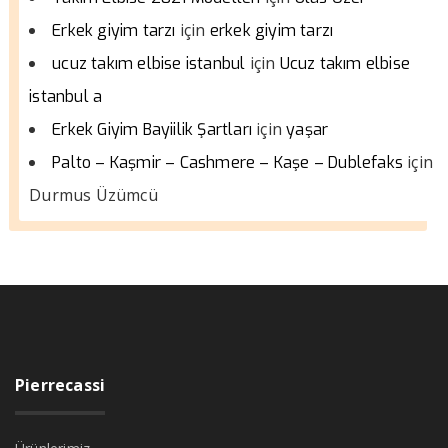
için
Erkek giyim tarzı
erkek giyim tarzı
için
ucuz takım elbise istanbul
Ucuz takım elbise
istanbul a
için
Erkek Giyim Bayiilik Şartları
yaşar
için
Palto – Kaşmir – Cashmere – Kaşe – Dublefaks
Durmus Üzümcü
Pierrecassi