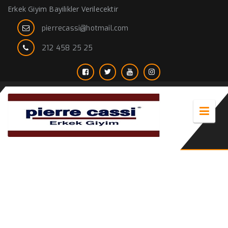
Erkek Giyim Bayilikler Verilecektir
pierrecassi@hotmail.com
212 458 25 25
Çift pile Pantolon