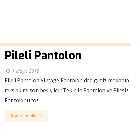
››
Çift pile Pantolon
Anasayfa
Pileli Pantolon
1 Mayıs 2012
Pileli Pantolon Vintage Pantolon dedigimiz modanın
ters akımı son beş yıldır Tek pile Pantolon ve Pilesiz
Pantolonu toz...
Devamını oku