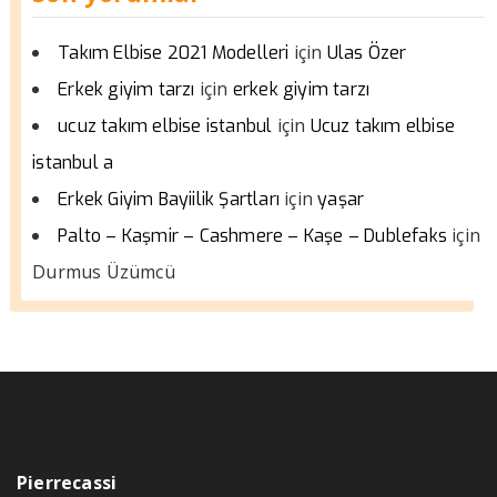
için
Takım Elbise 2021 Modelleri
Ulas Özer
için
Erkek giyim tarzı
erkek giyim tarzı
için
ucuz takım elbise istanbul
Ucuz takım elbise
istanbul a
için
Erkek Giyim Bayiilik Şartları
yaşar
için
Palto – Kaşmir – Cashmere – Kaşe – Dublefaks
Durmus Üzümcü
Pierrecassi