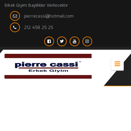
Erkek Giyim Bayilikler Verilecektir
pierrecassi@hotmail.com
212 458 25 25
cepli spor pantolon