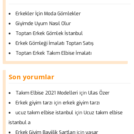
Erkekler İçin Moda Gömlekler
Giyimde Uyum Nasıl Olur
Toptan Erkek Gömlek İstanbul
Erkek Gömleği İmalatı Toptan Satış
Toptan Erkek Takım Elbise İmalatı
Son yorumlar
için
Takım Elbise 2021 Modelleri
Ulas Özer
için
Erkek giyim tarzı
erkek giyim tarzı
için
ucuz takım elbise istanbul
Ucuz takım elbise
istanbul a
için
Erkek Giyim Bayiilik Şartları
yaşar