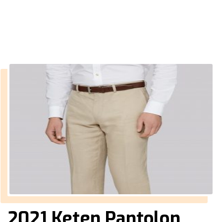
››
cemo giyim bayilik alma
Anasayfa
2021 Keten Pantolon