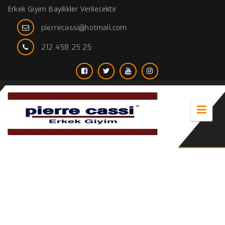
Erkek Giyim Bayilikler Verilecektir
pierrecassi@hotmail.com
212 458 25 25
cemo giyim bayilik alma