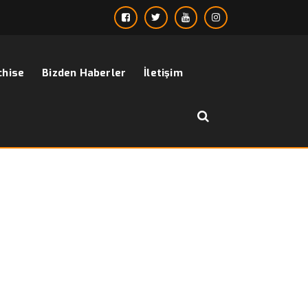
chise
Bizden Haberler
İletişim
››
ceket yelek modelleri erkek
Anasayfa