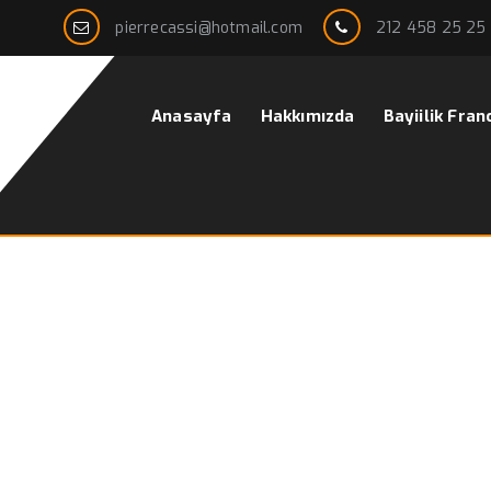
pierrecassi@hotmail.com
212 458 25 25
Anasayfa
Hakkımızda
Bayiilik Fran
 erkek