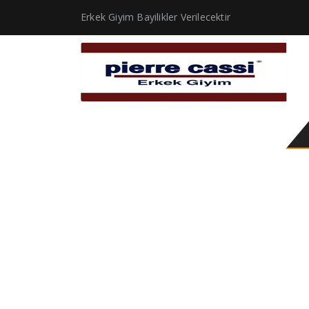
Erkek Giyim Bayilikler Verilecektir
ceket yelek modelleri