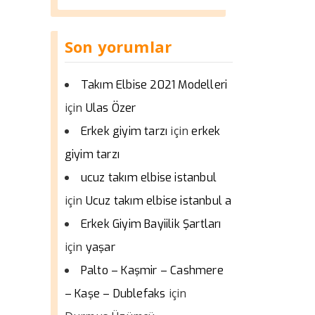
Son yorumlar
Takım Elbise 2021 Modelleri
için
Ulas Özer
için
Erkek giyim tarzı
erkek
giyim tarzı
ucuz takım elbise istanbul
için
Ucuz takım elbise istanbul a
Erkek Giyim Bayiilik Şartları
için
yaşar
Palto – Kaşmir – Cashmere
için
– Kaşe – Dublefaks