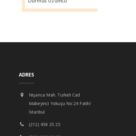
Durmus Üzümcü
ADRES
Nişanca Mah. Türkeli Cad
Mabeyinci Yokuşu No:24 Fatih/
İstanbul
(212) 458 25 25