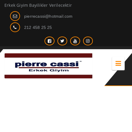
Erkek Giyim Bayilikler Verilecektir
pierrecassi@hotmail.com
212 458 25 25
camel rengi mont erkek