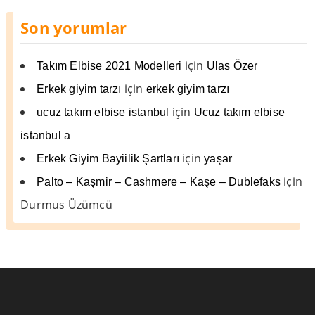
Son yorumlar
için
Takım Elbise 2021 Modelleri
Ulas Özer
için
Erkek giyim tarzı
erkek giyim tarzı
için
ucuz takım elbise istanbul
Ucuz takım elbise
istanbul a
için
Erkek Giyim Bayiilik Şartları
yaşar
için
Palto – Kaşmir – Cashmere – Kaşe – Dublefaks
Durmus Üzümcü