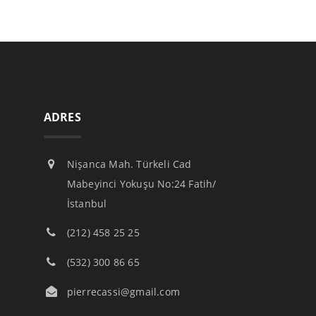
ADRES
Nişanca Mah. Türkeli Cad
Mabeyinci Yokuşu No:24 Fatih/
İstanbul
(212) 458 25 25
(532) 300 86 65
pierrecassi@gmail.com