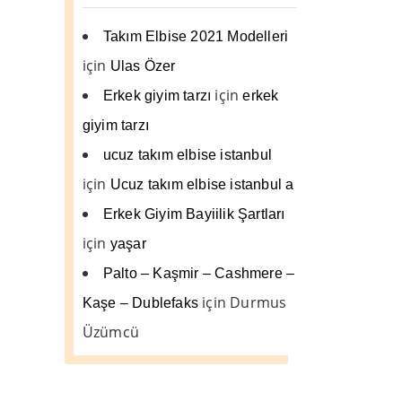
Takım Elbise 2021 Modelleri
için
Ulas Özer
için
Erkek giyim tarzı
erkek
giyim tarzı
ucuz takım elbise istanbul
için
Ucuz takım elbise istanbul a
Erkek Giyim Bayiilik Şartları
için
yaşar
Palto – Kaşmir – Cashmere –
için
Durmus
Kaşe – Dublefaks
Üzümcü