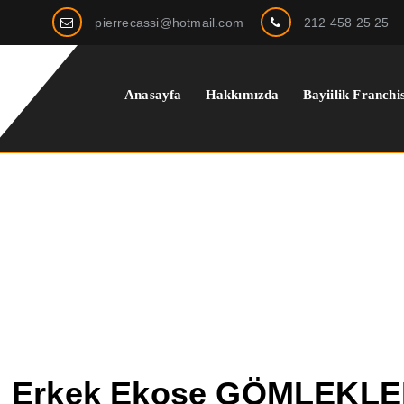
pierrecassi@hotmail.com
212 458 25 25
Anasayfa
Hakkımızda
Bayiilik Franchi
Erkek Ekose GÖMLEKL