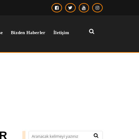
se
Bizden Haberler
İletişim
››
camel rengi kaban erkek
Anasayfa
ER