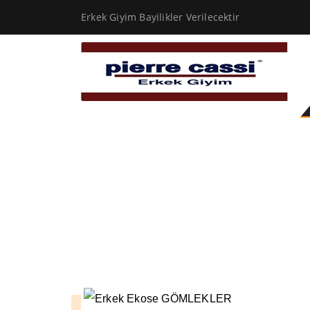
Erkek Giyim Bayilikler Verilecektir
camel rengi kaban erkek