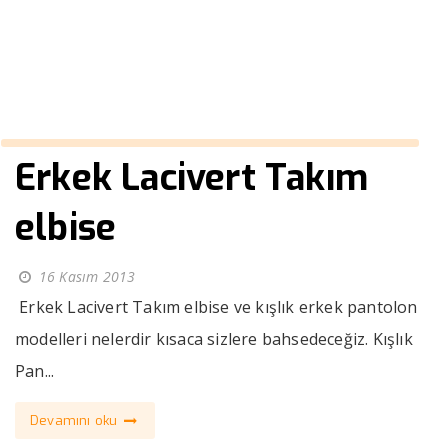
››
camel rengi erkek kaban
Anasayfa
Erkek Lacivert Takım
elbise
16 Kasım 2013
Erkek Lacivert Takım elbise ve kışlık erkek pantolon
modelleri nelerdir kısaca sizlere bahsedeceğiz. Kışlık
Pan...
Devamını oku