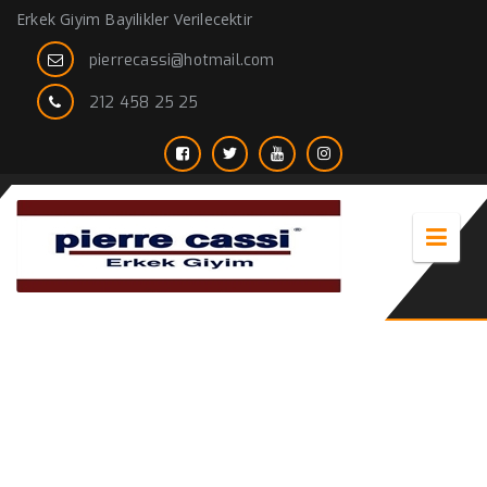
Erkek Giyim Bayilikler Verilecektir
pierrecassi@hotmail.com
212 458 25 25
camel rengi erkek kaban