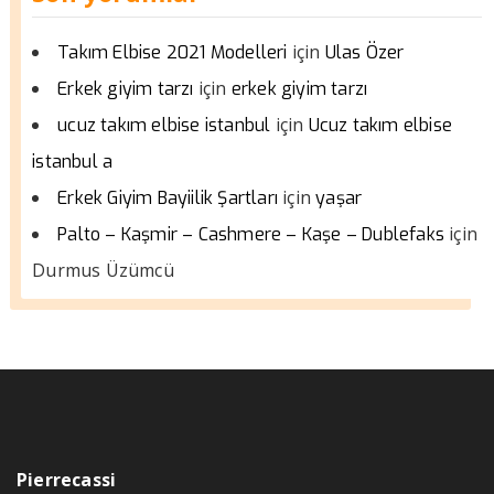
için
Takım Elbise 2021 Modelleri
Ulas Özer
için
Erkek giyim tarzı
erkek giyim tarzı
için
ucuz takım elbise istanbul
Ucuz takım elbise
istanbul a
için
Erkek Giyim Bayiilik Şartları
yaşar
için
Palto – Kaşmir – Cashmere – Kaşe – Dublefaks
Durmus Üzümcü
Pierrecassi