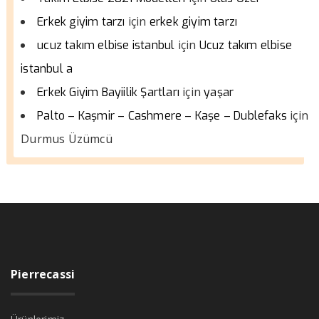
için
Erkek giyim tarzı
erkek giyim tarzı
için
ucuz takım elbise istanbul
Ucuz takım elbise
istanbul a
için
Erkek Giyim Bayiilik Şartları
yaşar
için
Palto – Kaşmir – Cashmere – Kaşe – Dublefaks
Durmus Üzümcü
Pierrecassi