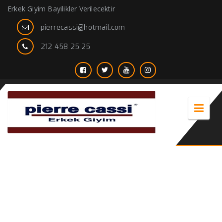
Erkek Giyim Bayilikler Verilecektir
pierrecassi@hotmail.com
212 458 25 25
camel erkek kaşe kaban