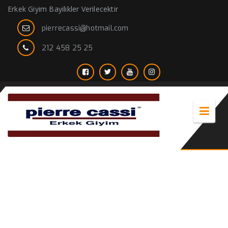
Erkek Giyim Bayilikler Verilecektir
pierrecassi@hotmail.com
212 458 25 25
bol paça pantolon erkek