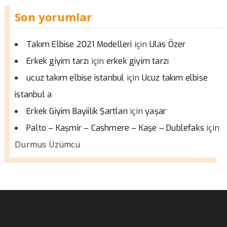
Son yorumlar
için
Takım Elbise 2021 Modelleri
Ulas Özer
için
Erkek giyim tarzı
erkek giyim tarzı
için
ucuz takım elbise istanbul
Ucuz takım elbise
istanbul a
için
Erkek Giyim Bayiilik Şartları
yaşar
için
Palto – Kaşmir – Cashmere – Kaşe – Dublefaks
Durmus Üzümcü