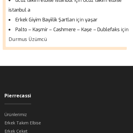
ucuz takım elbise istanbul
Ucuz takım elbise
istanbul a
için
Erkek Giyim Bayiilik Şartları
yaşar
için
Palto – Kaşmir – Cashmere – Kaşe – Dublefaks
Durmus Üzümcü
Pierrecassi
Ürünlerimiz
Erkek Takım Elbise
Erkek Ceket