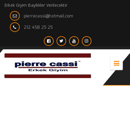
Erkek Giyim Bayilikler Verilecektir
pierrecassi@hotmail.com
212 458 25 25
blazer siyah ceket erkek