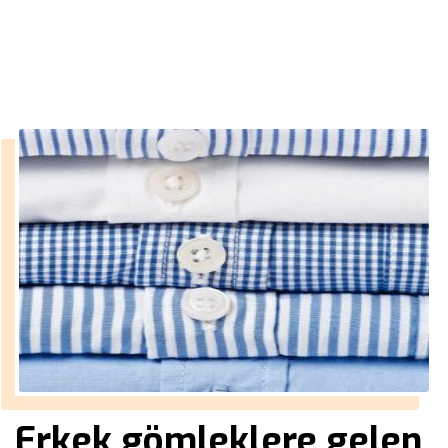
››
blazer ceket bay
Anasayfa
Erkek gömleklere gelen