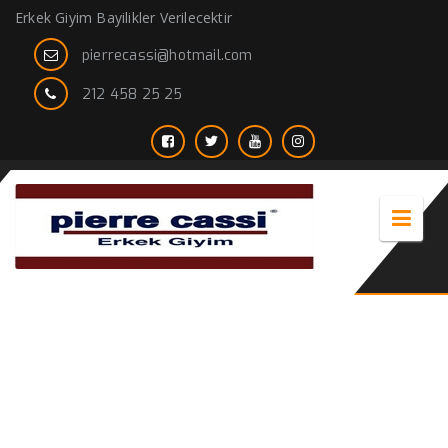
Erkek Giyim Bayilikler Verilecektir
pierrecassi@hotmail.com
212 458 25 25
Beyaz Yakalı İnsanlara özel