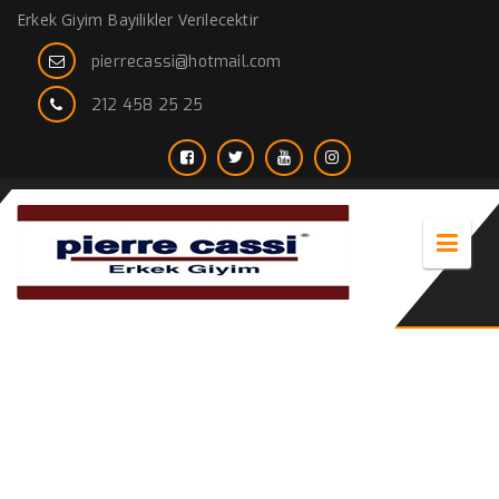
Erkek Giyim Bayilikler Verilecektir
pierrecassi@hotmail.com
212 458 25 25
beyaz spor takım elbise