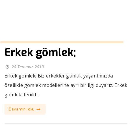
››
beyaz spor takım elbise
Anasayfa
Erkek gömlek;
28 Temmuz 2013
Erkek gömlek; Biz erkekler günlük yaşantımızda
özellikle gömlek modellerine ayrı bir ilgi duyarız. Erkek
gömlek denild...
Devamını oku