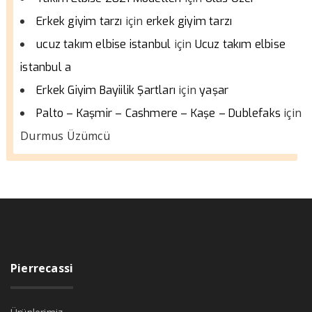
için
Erkek giyim tarzı
erkek giyim tarzı
için
ucuz takım elbise istanbul
Ucuz takım elbise
istanbul a
için
Erkek Giyim Bayiilik Şartları
yaşar
için
Palto – Kaşmir – Cashmere – Kaşe – Dublefaks
Durmus Üzümcü
Pierrecassi