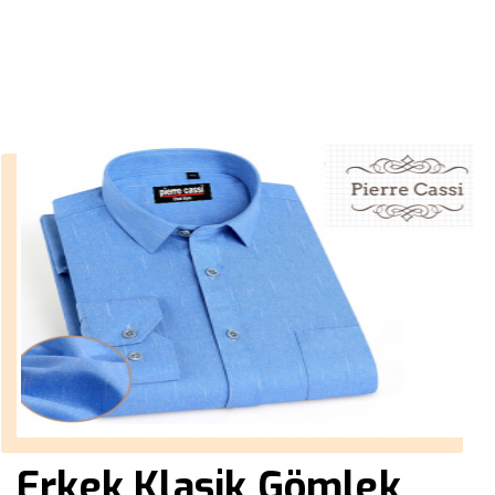
››
beyaz parlak gömlek
Anasayfa
Erkek Klasik Gömlek