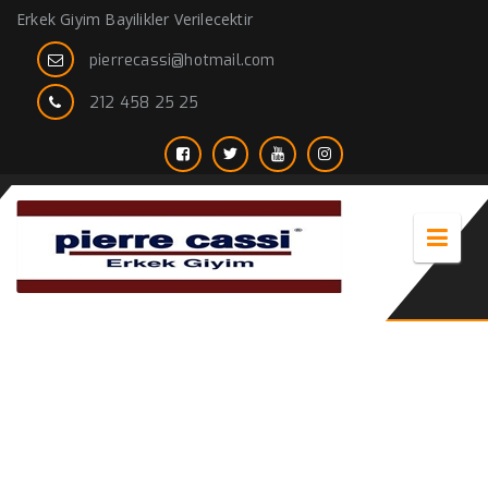
Erkek Giyim Bayilikler Verilecektir
pierrecassi@hotmail.com
212 458 25 25
beyaz parlak gömlek