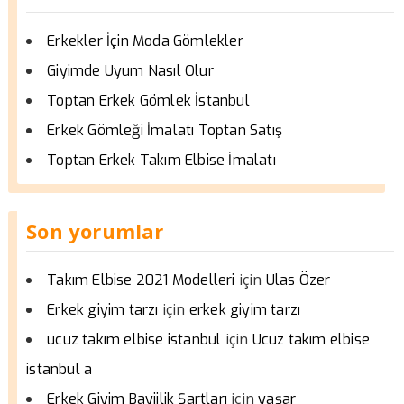
Erkekler İçin Moda Gömlekler
Giyimde Uyum Nasıl Olur
Toptan Erkek Gömlek İstanbul
Erkek Gömleği İmalatı Toptan Satış
Toptan Erkek Takım Elbise İmalatı
Son yorumlar
için
Takım Elbise 2021 Modelleri
Ulas Özer
için
Erkek giyim tarzı
erkek giyim tarzı
için
ucuz takım elbise istanbul
Ucuz takım elbise
istanbul a
için
Erkek Giyim Bayiilik Şartları
yaşar