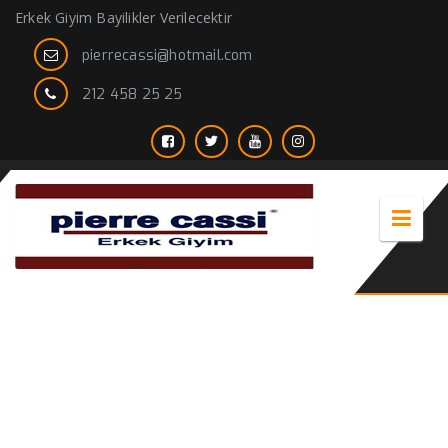
Erkek Giyim Bayilikler Verilecektir
pierrecassi@hotmail.com
212 458 25 25
beyaz erkek mont