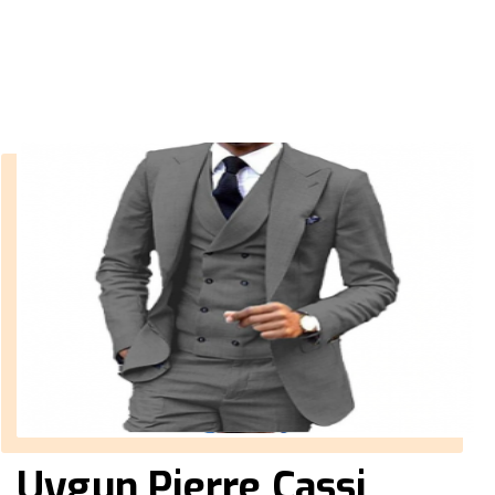
››
beyaz erkek mont
Anasayfa
Uygun Pierre Cassi