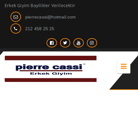
Erkek Giyim Bayilikler Verilecektir
pierrecassi@hotmail.com
212 458 25 25
bay gömlek modelleri