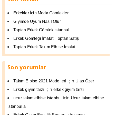
Erkekler İçin Moda Gömlekler
Giyimde Uyum Nasıl Olur
Toptan Erkek Gömlek İstanbul
Erkek Gömleği İmalatı Toptan Satış
Toptan Erkek Takım Elbise İmalatı
Son yorumlar
için
Takım Elbise 2021 Modelleri
Ulas Özer
için
Erkek giyim tarzı
erkek giyim tarzı
için
ucuz takım elbise istanbul
Ucuz takım elbise
istanbul a
için
Erkek Giyim Bayiilik Şartları
yaşar