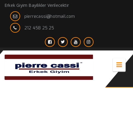
Erkek Giyim Bayilikler Verilecektir
pierrecassi@hotmail.com
212 458 25 25
baskılı kravat