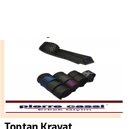
››
baskılı kravat
Anasayfa
Toptan Kravat