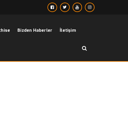
chise
Bizden Haberler
İletişim
››
bahar montları erkek
Anasayfa