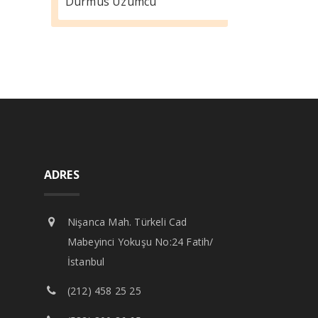
Durmus Üzümcü
ADRES
Nişanca Mah. Türkeli Cad
Mabeyinci Yokuşu No:24 Fatih/
İstanbul
(212) 458 25 25