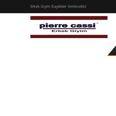
Erkek Giyim Bayilikler Verilecektir
bahar montları erkek