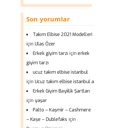
Son yorumlar
Takım Elbise 2021 Modelleri
için
Ulas Özer
için
Erkek giyim tarzı
erkek
giyim tarzı
ucuz takım elbise istanbul
için
Ucuz takım elbise istanbul a
Erkek Giyim Bayiilik Şartları
için
yaşar
Palto – Kaşmir – Cashmere
için
– Kaşe – Dublefaks