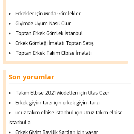
Erkekler İçin Moda Gömlekler
Giyimde Uyum Nasıl Olur
Toptan Erkek Gömlek İstanbul
Erkek Gömleği İmalatı Toptan Satış
Toptan Erkek Takım Elbise İmalatı
Son yorumlar
için
Takım Elbise 2021 Modelleri
Ulas Özer
için
Erkek giyim tarzı
erkek giyim tarzı
için
ucuz takım elbise istanbul
Ucuz takım elbise
istanbul a
için
Erkek Giyim Bayiilik Şartları
yaşar