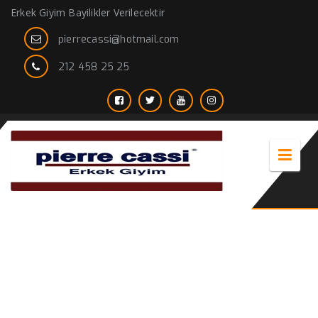
Erkek Giyim Bayilikler Verilecektir
pierrecassi@hotmail.com
212 458 25 25
askılı takım elbise erkek