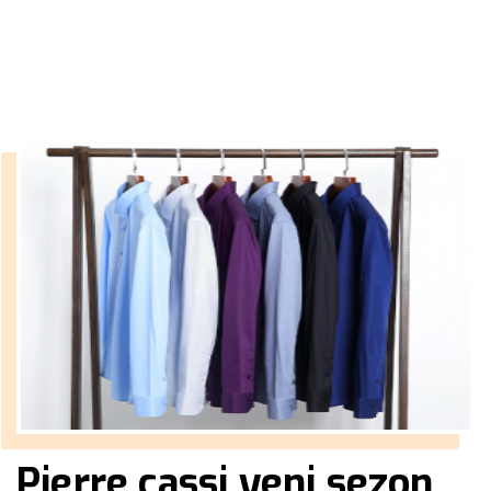
››
askılı takım elbise erkek
Anasayfa
Pierre cassi yeni sezon