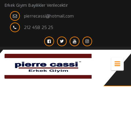
Erkek Giyim Bayilikler Verilecektir
pierrecassi@hotmail.com
212 458 25 25
altınyıldız ceket