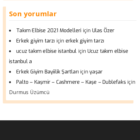
Son yorumlar
için
Takım Elbise 2021 Modelleri
Ulas Özer
için
Erkek giyim tarzı
erkek giyim tarzı
için
ucuz takım elbise istanbul
Ucuz takım elbise
istanbul a
için
Erkek Giyim Bayiilik Şartları
yaşar
için
Palto – Kaşmir – Cashmere – Kaşe – Dublefaks
Durmus Üzümcü