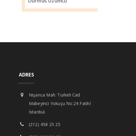
Durmus Üzümcü
ADRES
Nişanca Mah. Türkeli Cad
Mabeyinci Yokuşu No:24 Fatih/
İstanbul
(212) 458 25 25