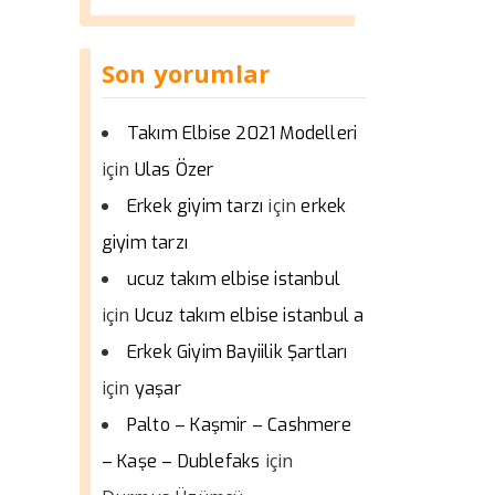
Son yorumlar
Takım Elbise 2021 Modelleri
için
Ulas Özer
için
Erkek giyim tarzı
erkek
giyim tarzı
ucuz takım elbise istanbul
için
Ucuz takım elbise istanbul a
Erkek Giyim Bayiilik Şartları
için
yaşar
Palto – Kaşmir – Cashmere
için
– Kaşe – Dublefaks