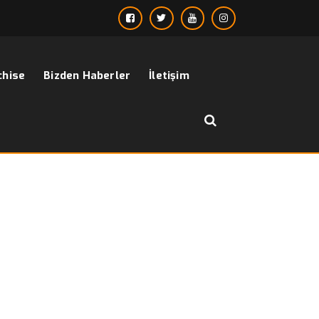
chise
Bizden Haberler
İletişim
››
active and sporty
Anasayfa