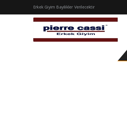
Erkek Giyim Bayilikler Verilecektir
active and sporty