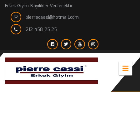
Erkek Giyim Bayilikler Verilecektir
pierrecassi@hotmail.com
212 458 25 25
2020 kışlık ceket