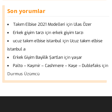
Son yorumlar
için
Takım Elbise 2021 Modelleri
Ulas Özer
için
Erkek giyim tarzı
erkek giyim tarzı
için
ucuz takım elbise istanbul
Ucuz takım elbise
istanbul a
için
Erkek Giyim Bayiilik Şartları
yaşar
için
Palto – Kaşmir – Cashmere – Kaşe – Dublefaks
Durmus Üzümcü