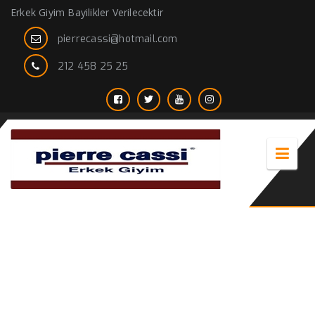
Erkek Giyim Bayilikler Verilecektir
pierrecassi@hotmail.com
212 458 25 25
2020 erkek Gömlek