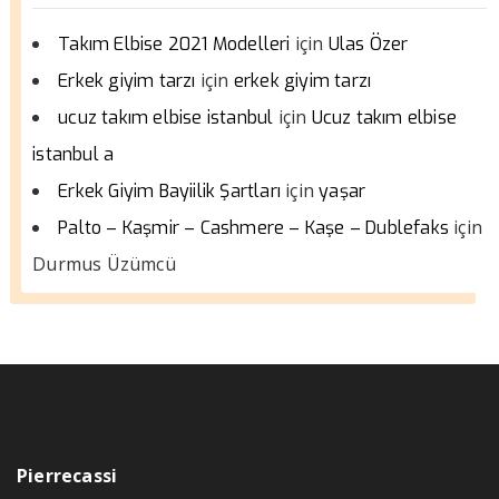
için
Takım Elbise 2021 Modelleri
Ulas Özer
için
Erkek giyim tarzı
erkek giyim tarzı
için
ucuz takım elbise istanbul
Ucuz takım elbise
istanbul a
için
Erkek Giyim Bayiilik Şartları
yaşar
için
Palto – Kaşmir – Cashmere – Kaşe – Dublefaks
Durmus Üzümcü
Pierrecassi