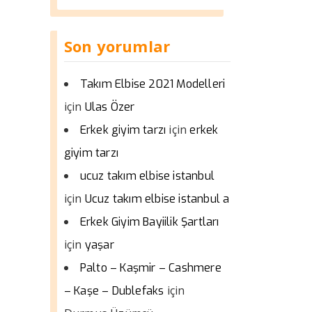
Son yorumlar
Takım Elbise 2021 Modelleri
için
Ulas Özer
için
Erkek giyim tarzı
erkek
giyim tarzı
ucuz takım elbise istanbul
için
Ucuz takım elbise istanbul a
Erkek Giyim Bayiilik Şartları
için
yaşar
Palto – Kaşmir – Cashmere
için
– Kaşe – Dublefaks