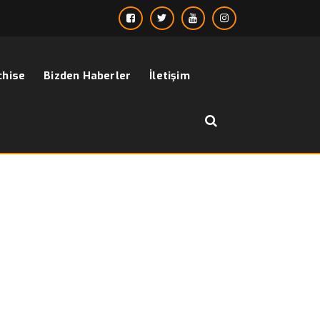
chise
Bizden Haberler
İletişim
››
2019 erkek mont
Anasayfa