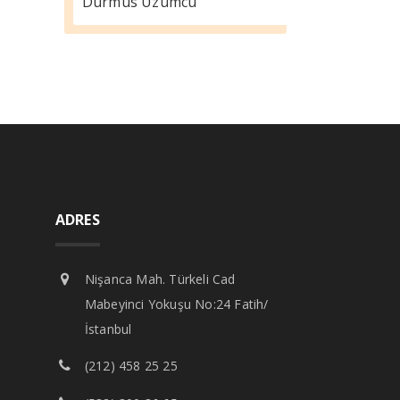
Durmus Üzümcü
ADRES
Nişanca Mah. Türkeli Cad
Mabeyinci Yokuşu No:24 Fatih/
İstanbul
(212) 458 25 25