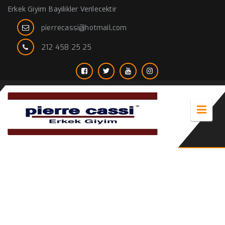
Erkek Giyim Bayilikler Verilecektir
pierrecassi@hotmail.com
212 458 25 25
2014 kadife pantolon