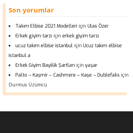
Son yorumlar
için
Takım Elbise 2021 Modelleri
Ulas Özer
için
Erkek giyim tarzı
erkek giyim tarzı
için
ucuz takım elbise istanbul
Ucuz takım elbise
istanbul a
için
Erkek Giyim Bayiilik Şartları
yaşar
için
Palto – Kaşmir – Cashmere – Kaşe – Dublefaks
Durmus Üzümcü