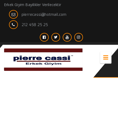
Erkek Giyim Bayilikler Verilecektir
pierrecassi@hotmail.com
212 458 25 25
2014 erkek gömlek