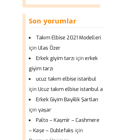
Son yorumlar
Takım Elbise 2021 Modelleri
için
Ulas Özer
için
Erkek giyim tarzı
erkek
giyim tarzı
ucuz takım elbise istanbul
için
Ucuz takım elbise istanbul a
Erkek Giyim Bayiilik Şartları
için
yaşar
Palto – Kaşmir – Cashmere
için
– Kaşe – Dublefaks