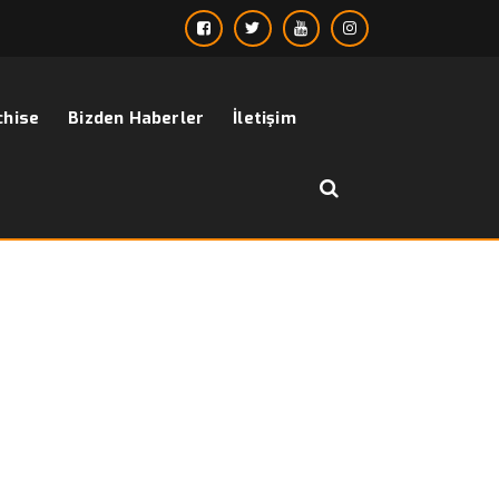
chise
Bizden Haberler
İletişim
››
2011 koruma kıyafeti
Anasayfa