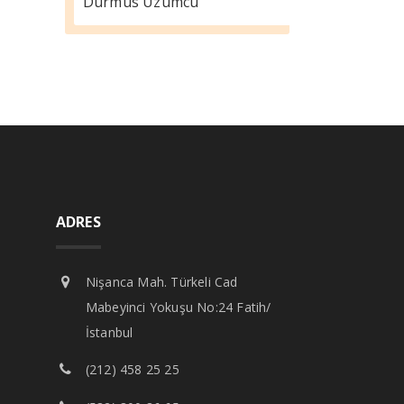
Durmus Üzümcü
ADRES
Nişanca Mah. Türkeli Cad
Mabeyinci Yokuşu No:24 Fatih/
İstanbul
(212) 458 25 25