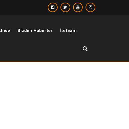
chise
Bizden Haberler
İletişim
››
150’s takım elbise
Anasayfa