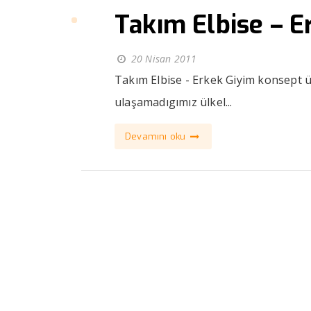
Takım Elbise – E
20 Nisan 2011
Takım Elbise - Erkek Giyim konsept ür
ulaşamadıgımız ülkel...
Devamını oku