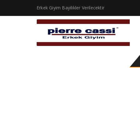
Erkek Giyim Bayilikler Verilecektir
150’s takım elbise