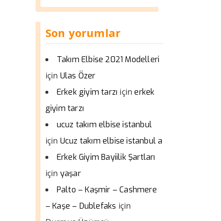
Son yorumlar
Takım Elbise 2021 Modelleri
için
Ulas Özer
için
Erkek giyim tarzı
erkek
giyim tarzı
ucuz takım elbise istanbul
için
Ucuz takım elbise istanbul a
Erkek Giyim Bayiilik Şartları
için
yaşar
Palto – Kaşmir – Cashmere
için
– Kaşe – Dublefaks