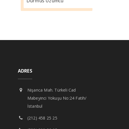
Durmus Üzümcü
ADRES
Nişanca Mah. Türkeli Cad
Mabeyinci Yokuşu No:24 Fatih/
İstanbul
(212) 458 25 25