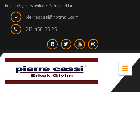
Erkek Giyim Bayilikler Verilecektir
pierrecassi@hotmail.com
212 458 25 25
140’s İtalyan Model Classic