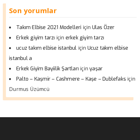
Son yorumlar
için
Takım Elbise 2021 Modelleri
Ulas Özer
için
Erkek giyim tarzı
erkek giyim tarzı
için
ucuz takım elbise istanbul
Ucuz takım elbise
istanbul a
için
Erkek Giyim Bayiilik Şartları
yaşar
için
Palto – Kaşmir – Cashmere – Kaşe – Dublefaks
Durmus Üzümcü