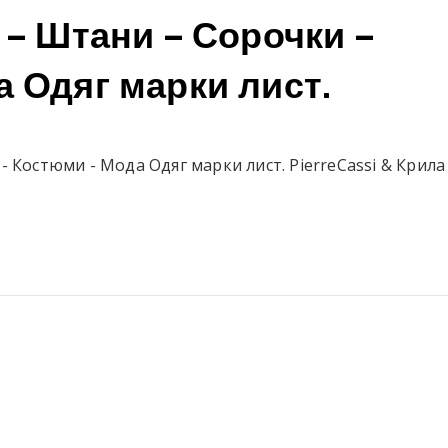
 – Штани – Сорочки –
 Одяг марки лист.
- Костюми - Мода Одяг марки лист. PierreCassi & Крила