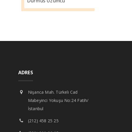
Durmus Üzümcü
ADRES
Nişanca Mah. Türkeli Cad
Mabeyinci Yokuşu No:24 Fatih/
İstanbul
(212) 458 25 25