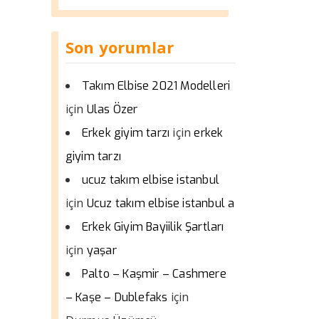
Son yorumlar
Takım Elbise 2021 Modelleri
için
Ulas Özer
için
Erkek giyim tarzı
erkek
giyim tarzı
ucuz takım elbise istanbul
için
Ucuz takım elbise istanbul a
Erkek Giyim Bayiilik Şartları
için
yaşar
Palto – Kaşmir – Cashmere
için
– Kaşe – Dublefaks