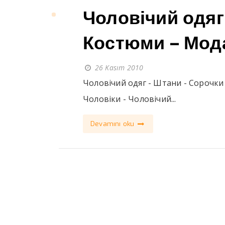
Чоловічий одяг
Костюми – Мода
26 Kasım 2010
Чоловічий одяг - Штани - Сорочки 
Чоловіки - Чоловічий...
Devamını oku