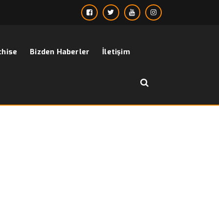
chise
Bizden Haberler
İletişim
››
Штани
Anasayfa