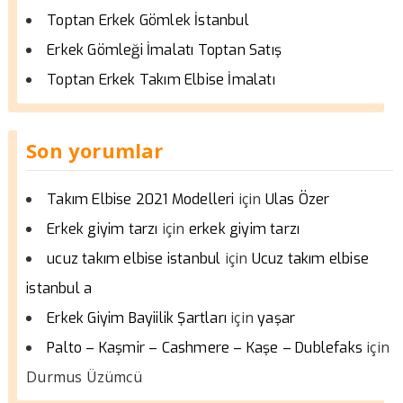
Toptan Erkek Gömlek İstanbul
Erkek Gömleği İmalatı Toptan Satış
Toptan Erkek Takım Elbise İmalatı
Son yorumlar
için
Takım Elbise 2021 Modelleri
Ulas Özer
için
Erkek giyim tarzı
erkek giyim tarzı
için
ucuz takım elbise istanbul
Ucuz takım elbise
istanbul a
için
Erkek Giyim Bayiilik Şartları
yaşar
için
Palto – Kaşmir – Cashmere – Kaşe – Dublefaks
Durmus Üzümcü