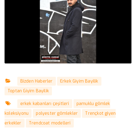
Bizden Haberler
Erkek Giyim Bayilik
Toptan Giyim Bayilik
erkek kabanları çeşitleri
pamuklu gömlek
koleksiyonu
polyester gömlekler
Trençkot giyen
erkekler
Trendcoat modelleri