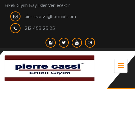
Erkek Giyim Bayilikler Verilecektir
pierrecassi@hotmail.com
212 458 25 25
Trençkot giyen erkekler