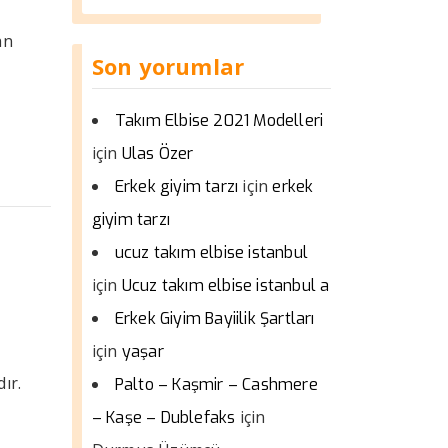
an
Son yorumlar
Takım Elbise 2021 Modelleri
için
Ulas Özer
için
Erkek giyim tarzı
erkek
giyim tarzı
ucuz takım elbise istanbul
için
Ucuz takım elbise istanbul a
Erkek Giyim Bayiilik Şartları
için
yaşar
ır.
Palto – Kaşmir – Cashmere
için
– Kaşe – Dublefaks