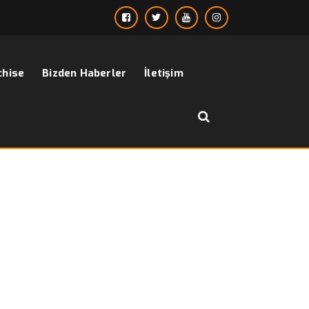
chise
Bizden Haberler
İletişim
››
››
Mayıs
Anasayfa
2023