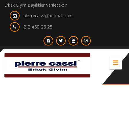
Erkek Giyim Bayilikler Verilecektir
pierrecassi@hotmail.com
212 458 25 25