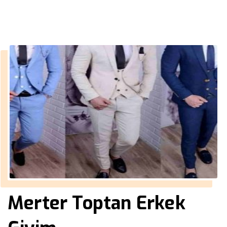
››
››
Kasım
Anasayfa
2020
Merter Toptan Erkek