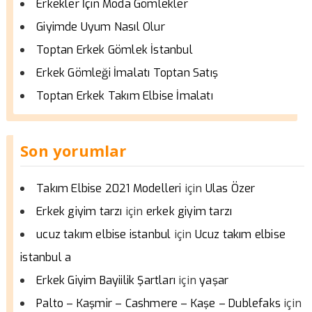
Erkekler İçin Moda Gömlekler
Giyimde Uyum Nasıl Olur
Toptan Erkek Gömlek İstanbul
Erkek Gömleği İmalatı Toptan Satış
Toptan Erkek Takım Elbise İmalatı
Son yorumlar
için
Takım Elbise 2021 Modelleri
Ulas Özer
için
Erkek giyim tarzı
erkek giyim tarzı
için
ucuz takım elbise istanbul
Ucuz takım elbise
istanbul a
için
Erkek Giyim Bayiilik Şartları
yaşar
için
Palto – Kaşmir – Cashmere – Kaşe – Dublefaks