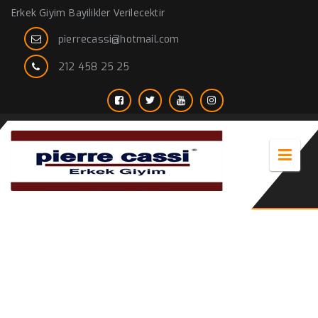
Erkek Giyim Bayilikler Verilecektir
pierrecassi@hotmail.com
212 458 25 25