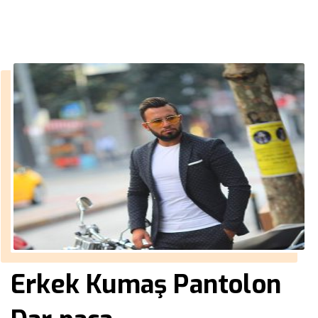
››
››
Ekim
Anasayfa
2016
Erkek Kumaş Pantolon