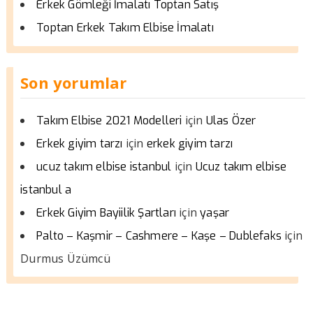
Erkek Gömleği İmalatı Toptan Satış
Toptan Erkek Takım Elbise İmalatı
Son yorumlar
için
Takım Elbise 2021 Modelleri
Ulas Özer
için
Erkek giyim tarzı
erkek giyim tarzı
için
ucuz takım elbise istanbul
Ucuz takım elbise
istanbul a
için
Erkek Giyim Bayiilik Şartları
yaşar
için
Palto – Kaşmir – Cashmere – Kaşe – Dublefaks
Durmus Üzümcü