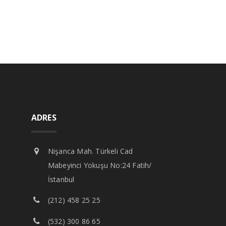
ADRES
Nişanca Mah. Türkeli Cad
Mabeyinci Yokuşu No:24 Fatih/
İstanbul
(212) 458 25 25
(532) 300 86 65