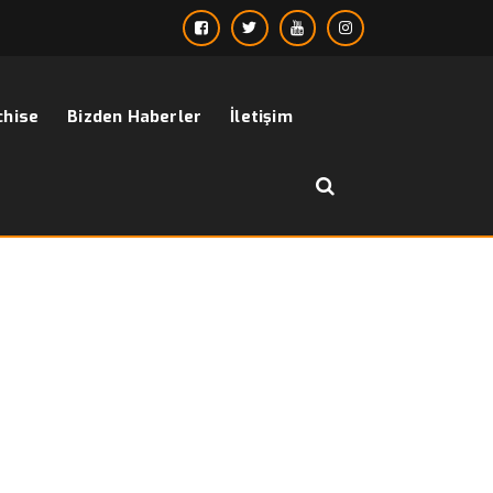
chise
Bizden Haberler
İletişim
››
››
Nisan
Anasayfa
2016