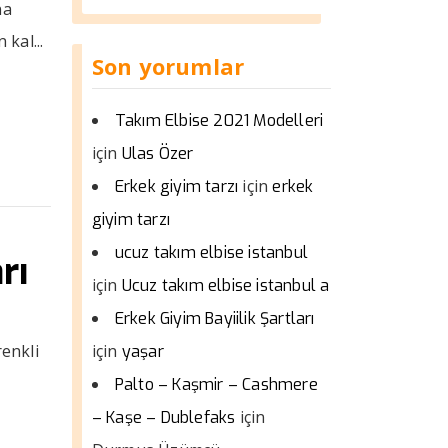
na
kal...
Son yorumlar
Takım Elbise 2021 Modelleri
için
Ulas Özer
için
Erkek giyim tarzı
erkek
giyim tarzı
ucuz takım elbise istanbul
rı
için
Ucuz takım elbise istanbul a
Erkek Giyim Bayiilik Şartları
renkli
için
yaşar
Palto – Kaşmir – Cashmere
için
– Kaşe – Dublefaks