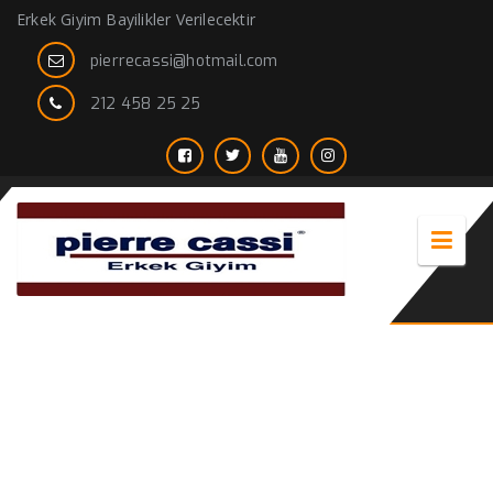
Erkek Giyim Bayilikler Verilecektir
pierrecassi@hotmail.com
212 458 25 25