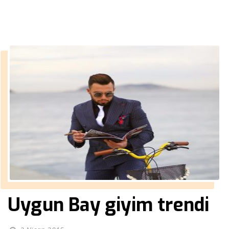
››
››
Nisan
(Sayfa 2)
Anasayfa
2015
Uygun Bay giyim trendi