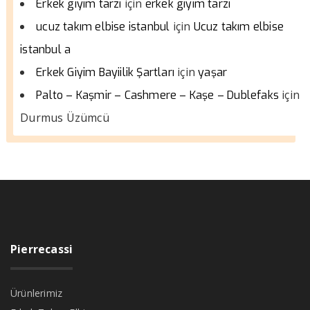
için
Erkek giyim tarzı
erkek giyim tarzı
için
ucuz takım elbise istanbul
Ucuz takım elbise
istanbul a
için
Erkek Giyim Bayiilik Şartları
yaşar
için
Palto – Kaşmir – Cashmere – Kaşe – Dublefaks
Durmus Üzümcü
Pierrecassi
Ürünlerimiz