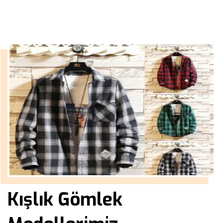
››
››
Aralık
Anasayfa
2013
Kışlık Gömlek