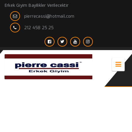
Erkek Giyim Bayilikler Verilecektir
pierrecassi@hotmail.com
212 458 25 25